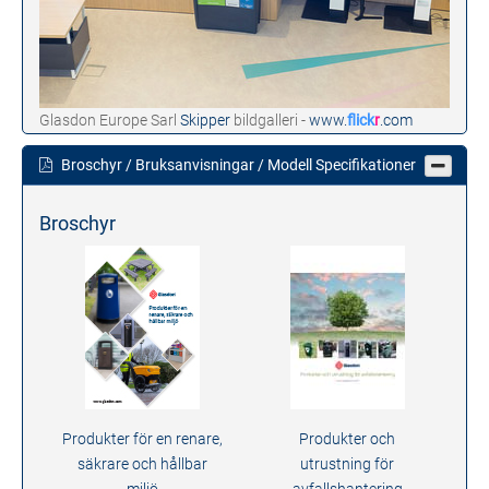
Glasdon Europe Sarl
Skipper
bildgalleri -
www.
flick
r
.com
Broschyr / Bruksanvisningar / Modell Specifikationer
Broschyr
Produkter för en renare,
Produkter och
säkrare och hållbar
utrustning för