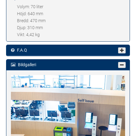
Volym: 70 liter
Höjd: 640 mm
Bredd: 470 mm
Djup: 310 mm
Vikt: 4,42 kg
F.A.Q
Bildgalleri