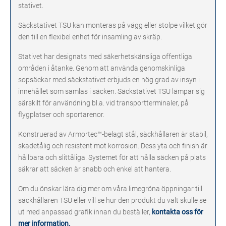
stativet.
Säckstativet TSU kan monteras på vägg eller stolpe vilket gör
den till en flexibel enhet för insamling av skräp.
Stativet har designats med säkerhetskänsliga offentliga
områden i åtanke. Genom att använda genomskinliga
sopsäckar med säckstativet erbjuds en hög grad av insyn i
innehållet som samlas i säcken. Säckstativet TSU lämpar sig
särskilt för användning bl.a. vid transportterminaler, på
flygplatser och sportarenor.
Konstruerad av Armortec™-belagt stål, säckhållaren är stabil,
skadetålig och resistent mot korrosion. Dess yta och finish är
hållbara och slittåliga. Systemet för att hålla säcken på plats
säkrar att säcken är snabb och enkel att hantera.
Om du önskar lära dig mer om våra limegröna öppningar till
säckhållaren TSU eller vill se hur den produkt du valt skulle se
ut med anpassad grafik innan du beställer,
kontakta oss för
mer information.