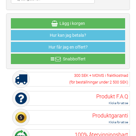
Lägg i korgen
Hur kan jag betala?
Hur får jag en offert?
Snabboffert
300 SEK
+ MOMS i fraktkostnad
(för beställningar under
2 500 SEK
)
Produkt F.A.Q
Klicka för att se
Produktgaranti
Klicka för att se
100% återvinningsbart