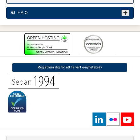
F.A.Q
Registrera dig för att få vårt e-nyhetsbrev