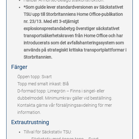
Hållbar Armortec-belagd stålkonstruktion.
*Som guide lever standardversionen av Säckstativet
TSU upp till Storbritanniens Home Office-publikation
nr. 23/13. Med ett 3-stjärnigt
explosionsprestandabetyg överstiger säckstativet
transportsäkerhetskraven från Home Office och har
introducerats som det avfallshanteringssystem som
används på strategiskt kritiska transportplattformar i
Storbritannien.
Färger
Öppen topp: Svart
Topp med smalt inkast: Blå
D-formad topp: Limegrön – Finns i singel- eller
dubbelmodell. Minimumkrav gäller vid beställning.
Kontakta gärna vår försäljningsavdelning för mer
information.
Extrautrustning
Tillval för Säckstativ TSU: