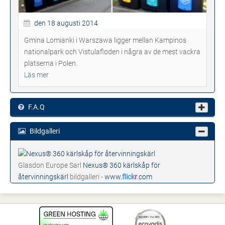
den 18 augusti 2014
Gmina Lomianki i Warszawa ligger mellan Kampinos
nationalpark och Vistulafloden i några av de mest vackra
platserna i Polen.
Läs mer
F.A.Q
Bildgalleri
Glasdon Europe Sarl
Nexus® 360 kärlskåp för
återvinningskärl
bildgalleri -
www.
flick
r
.com