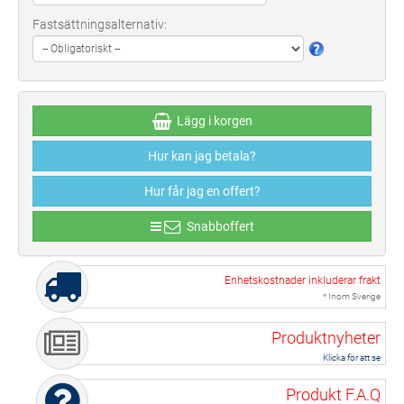
Fastsättningsalternativ:
Lägg i korgen
Hur kan jag betala?
Hur får jag en offert?
Snabboffert
Enhetskostnader inkluderar frakt
* Inom Sverige
Produktnyheter
Klicka för att se
Produkt F.A.Q