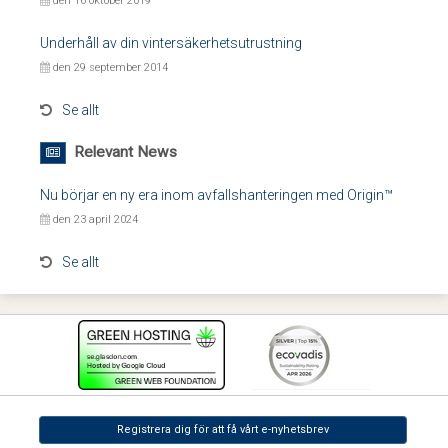
den 16 oktober 2019
Underhåll av din vintersäkerhetsutrustning
den 29 september 2014
Se allt
Relevant News
Nu börjar en ny era inom avfallshanteringen med Origin™
den 23 april 2024
Se allt
Registrera dig för att få vårt e-nyhetsbrev