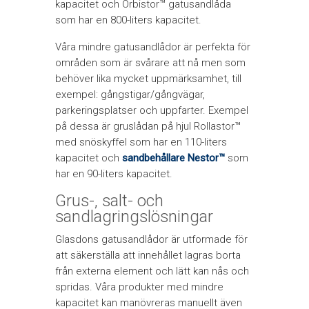
kapacitet och Orbistor™ gatusandlåda
som har en 800-liters kapacitet.
Våra mindre gatusandlådor är perfekta för
områden som är svårare att nå men som
behöver lika mycket uppmärksamhet, till
exempel: gångstigar/gångvägar,
parkeringsplatser och uppfarter. Exempel
på dessa är gruslådan på hjul Rollastor™
med snöskyffel som har en 110-liters
kapacitet och
sandbehållare Nestor™
som
har en 90-liters kapacitet.
Grus-, salt- och
sandlagringslösningar
Glasdons gatusandlådor är utformade för
att säkerställa att innehållet lagras borta
från externa element och lätt kan nås och
spridas. Våra produkter med mindre
kapacitet kan manövreras manuellt även