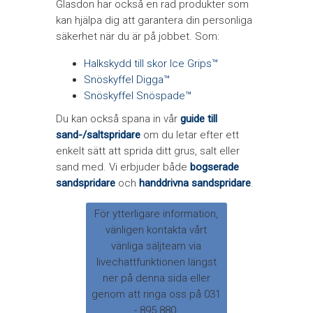
Glasdon har också en rad produkter som
kan hjälpa dig att garantera din personliga
säkerhet när du är på jobbet. Som:
Halkskydd till skor Ice Grips™
Snöskyffel Digga™
Snöskyffel Snöspade™
Du kan också spana in vår
guide till
sand-/saltspridare
om du letar efter ett
enkelt sätt att sprida ditt grus, salt eller
sand med. Vi erbjuder både
bogserade
sandspridare
och
handdrivna sandspridare
.
För ytterligare information,
vänligen kontakta vårt
vänliga säljteam via
livechattfunktionen längst
ner på denna sida eller
genom att ringa oss på 031
- 895 880.