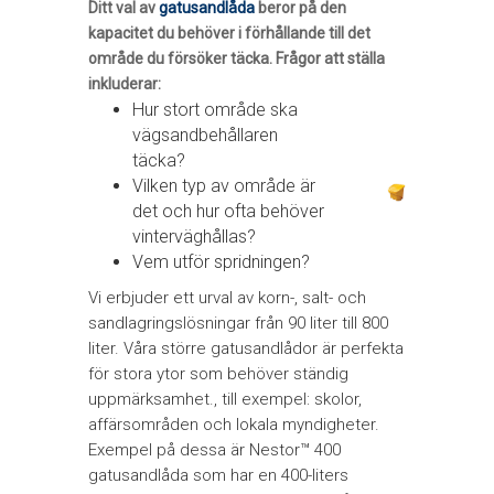
Ditt val av
gatusandlåda
beror på den
kapacitet du behöver i förhållande till det
område du försöker täcka. Frågor att ställa
inkluderar:
Hur stort område ska
vägsandbehållaren
täcka?
Vilken typ av område är
det och hur ofta behöver
vinterväghållas?
Vem utför spridningen?
Vi erbjuder ett urval av korn-, salt- och
sandlagringslösningar från 90 liter till 800
liter. Våra större gatusandlådor är perfekta
för stora ytor som behöver ständig
uppmärksamhet., till exempel: skolor,
affärsområden och lokala myndigheter.
Exempel på dessa är Nestor™ 400
gatusandlåda som har en 400-liters