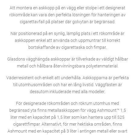
Att montera en askkopp på en vägg eller stolpe i ett designerat
rökområde kan vara den perfekta lösningen för hanteringen av
cigarettavfall på platser där golvytan är begränsad.
När positionerad på en synlig, lämplig plats i ett rökområde är
askkoppen enkel att använda och uppmuntrar till korrekt
bortskaffande av cigarettaska och fimpar.
Glasdons vägghängda askkoppar är tillverkade av väldigt hållbar
metall och hållbara återvinningsbara polyetenmaterial.
Väderresistent och enkelt att underhålla. Askkopparna är perfekta
till utomhusområden och har en lång livstid. Väggfästen är
dessutom inkluderade med alla modeller.
För designerade rökområden och rökrum utomhus med
begränsad yta finns metallaskkoppen för vägg Ashmount™ 1,5
liter med en kapacitet på 1,5 liter som kan hantera upp till 525
cigarettfimpar. Alternativt, för mer hektiska områden, finns
Ashmount med en kapacitet på 3 liter i antingen metall eller svart