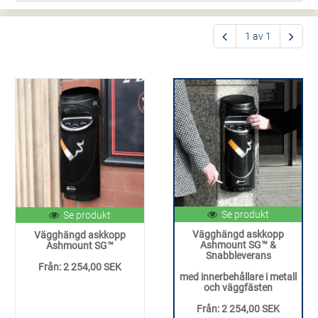
1 av 1
Se produkt
Se produkt
Vägghängd askkopp
Vägghängd askkopp
Ashmount SG™ &
Ashmount SG™
Snabbleverans
Från:
2 254,00 SEK
med innerbehållare i metall
och väggfästen
Från:
2 254,00 SEK